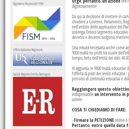
Urge
,
pertanto
,
un’azione
che m
Segreteria Nazionale FISM
dignitosamente!
Da qui la decisione di mettere in cam
chiedere a Governo, Parlamento, Regio
nell’ambito delle applicazioni del Pian
sostenga l’intero segmento educativo e 
decenni e decenni svolgono, mettendo
Una misura necessaria anche come argine
Ufficio Scolastico Regionale
9000 realtà no profit tra scuole dell’in
tempo, forte dell’entità dei dati: 40.
In aggiunta, le 9000 realtà educative
l’offerta di posti dei servizi educativ
Sociale Regione Emilia Romagna
percorso di continuità educativa e dida
Raggiungere questo obiettiv
indispensabile
un intervento in 
azione.
COSA TI CHIEDIAMO DI FARE:
-
Firmare la PETIZIONE
online o 
Pertanto
,
entro quella data fa