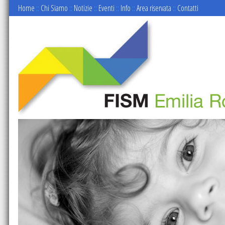
Home
::
Chi Siamo
::
Notizie
::
Eventi
::
Info
::
Area riservata
::
Contatti