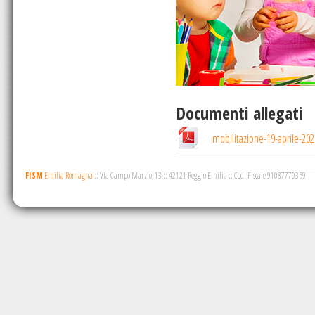
Documenti allegati
mobilitazione-19-aprile-202
FISM
Emilia Romagna
::
Via Campo Marzio, 13
::
42121 Reggio Emilia
::
Cod. Fiscale 91087770359