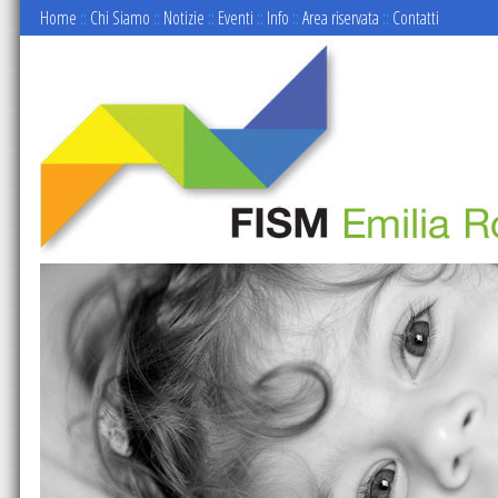
Home
::
Chi Siamo
::
Notizie
::
Eventi
::
Info
::
Area riservata
::
Contatti