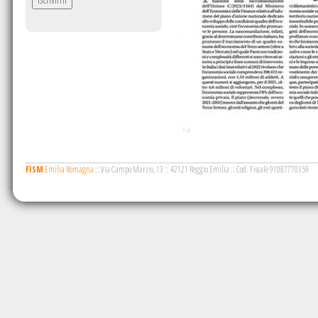
FISM
Emilia Romagna
::
Via Campo Marzio, 13
::
42121 Reggio Emilia
::
Cod. Fiscale 91087770359