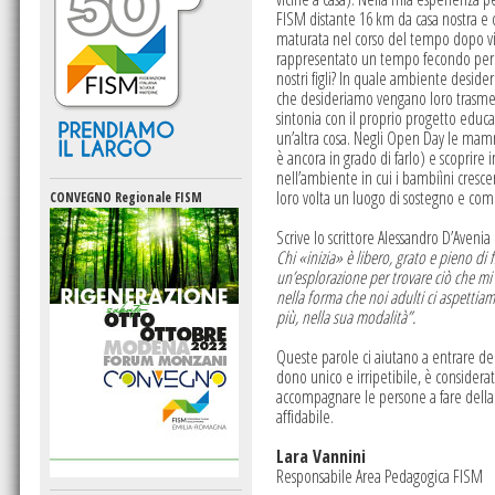
FISM distante 16 km da casa nostra e c
maturata nel corso del tempo dopo visit
rappresentato un tempo fecondo per s
nostri figli? In quale ambiente desideri
che desideriamo vengano loro trasmes
sintonia con il proprio progetto educat
un’altra cosa. Negli Open Day le mamm
è ancora in grado di farlo) e scoprire
nell’ambiente in cui i bambiìni crescer
loro volta un luogo di sostegno e co
CONVEGNO Regionale FISM
Scrive lo scrittore Alessandro D’Avenia
Chi «inizia» è libero, grato e pieno di
un’esplorazione per trovare ciò che mi
nella forma che noi adulti ci aspettia
più, nella sua modalità”.
Queste parole ci aiutano a entrare de
dono unico e irripetibile, è considera
accompagnare le persone a fare della 
affidabile.
Lara Vannini
Responsabile Area Pedagogica FISM