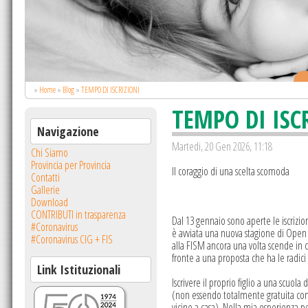
.
»
Home
»
Blog
»
TEMPO DI ISCRIZIONI
TEMPO DI ISC
Navigazione
Martedi, 20 Gen 2026, 11:18
Chi Siamo
Provincia per Provincia
Il coraggio di una scelta scomoda
Contatti
Gallerie
Download
CONTRIBUTI in trasparenza
Dal 13 gennaio sono aperte le iscrizion
#Coronavirus
è avviata una nuova stagione di Open Da
#Coronavirus CIG + FIS
alla FISM ancora una volta scende in c
fronte a una proposta che ha le radici
Link Istituzionali
Iscrivere il proprio figlio a una scuo
(non essendo totalmente gratuita come
vicine a casa). Nella mia esperienza pe