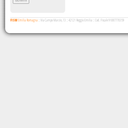
FISM
Emilia Romagna
::
Via Campo Marzio, 13
::
42121 Reggio Emilia
::
Cod. Fiscale 91087770359