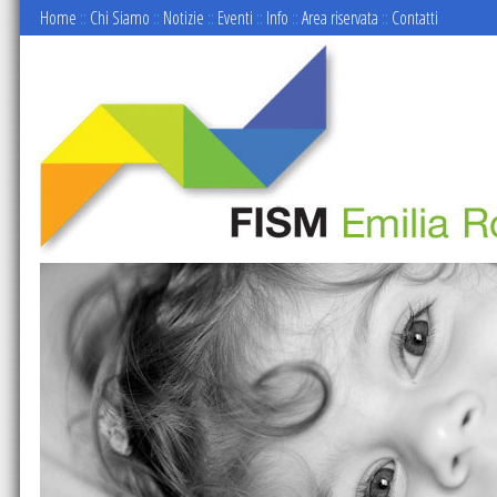
Home
::
Chi Siamo
::
Notizie
::
Eventi
::
Info
::
Area riservata
::
Contatti