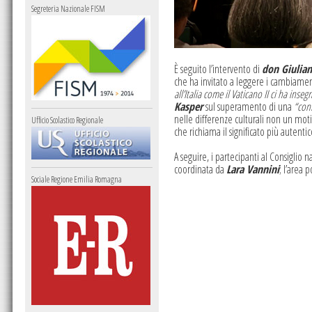
Segreteria Nazionale FISM
È seguito l’intervento di
don Giulian
che ha invitato a leggere i cambiament
all’Italia come il Vaticano II ci ha inse
Kasper
sul superamento di una
“con
nelle differenze culturali non un moti
Ufficio Scolastico Regionale
che richiama il significato più autent
A seguire, i partecipanti al Consiglio n
coordinata da
Lara Vannini
; l’area 
Sociale Regione Emilia Romagna