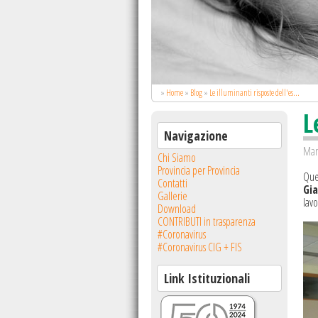
ai vostri bambini e dite:
za del Papa.
»
Home
»
Blog
»
Le illuminanti risposte dell'es...
L
Navigazione
Mar
Chi Siamo
Provincia per Provincia
Ques
Contatti
Gia
Gallerie
lavo
Download
CONTRIBUTI in trasparenza
#Coronavirus
#Coronavirus CIG + FIS
Link Istituzionali