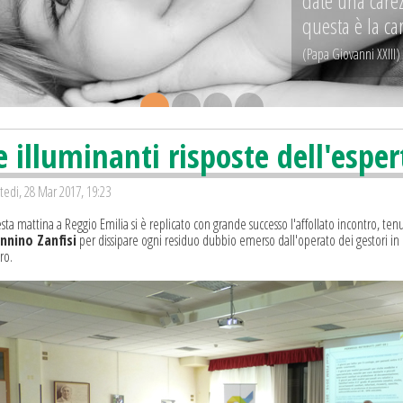
sono fatte di 
e i bambini 
(Victor Hugo)
.
.
.
.
e illuminanti risposte dell'esper
tedi, 28 Mar 2017, 19:23
ta mattina a Reggio Emilia si è replicato con grande successo l'affollato incontro, ten
nnino Zanfisi
per dissipare ogni residuo dubbio emerso dall'operato dei gestori in 
ro.