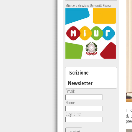
Ministero Istruzione Università Ricerca
Iscrizione
Newsletter
Email:
Nome:
Illu
Cognome:
da 
prec