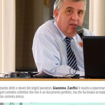
strando diritti e doveri dei singoli lavoratori,
Giannino Zanfisi
è riuscito a rasseren
quel contratto collettivo che non è un documento perfetto, ma che ha trovato la massi
iso contesto storico.