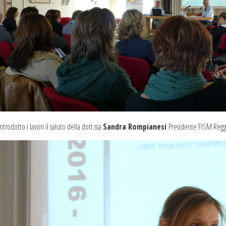
ntrodotto i lavori il saluto della dott.ssa
Sandra Rompianesi
Presidente FISM Regg