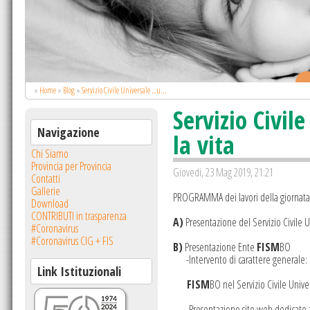
.
»
Home
»
Blog
»
Servizio Civile Universale …u...
Servizio Civi
Navigazione
la vita
Chi Siamo
Provincia per Provincia
Giovedi, 23 Mag 2019, 21:21
Contatti
Gallerie
PROGRAMMA dei lavori della giornata
Download
CONTRIBUTI in trasparenza
A)
Presentazione del Servizio Civile U
#Coronavirus
#Coronavirus CIG + FIS
B)
Presentazione Ente
FISM
BO
-Intervento di carattere gener
Link Istituzionali
FISM
BO nel Servizio Civile Univer
-Presentazione sito web dedicato a