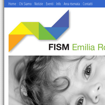
Home
::
Chi Siamo
::
Notizie
::
Eventi
::
Info
::
Area riservata
::
Contatti