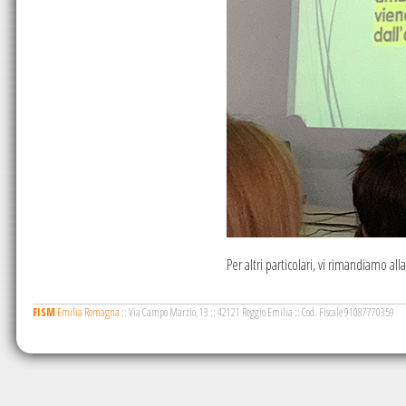
Per altri particolari, vi rimandiamo all
FISM
Emilia Romagna
::
Via Campo Marzio, 13
::
42121 Reggio Emilia
::
Cod. Fiscale 91087770359