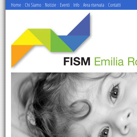
Home
::
Chi Siamo
::
Notizie
::
Eventi
::
Info
::
Area riservata
::
Contatti