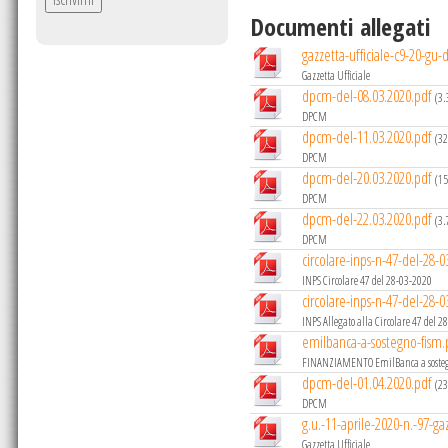
Documenti allegati
gazzetta-ufficiale-c9-20-gu-
Gazzetta Ufficiale
dpcm-del-08.03.2020.pdf
(3
DPCM
dpcm-del-11.03.2020.pdf
(32
DPCM
dpcm-del-20.03.2020.pdf
(15
DPCM
dpcm-del-22.03.2020.pdf
(3
DPCM
circolare-inps-n-47-del-28-0
INPS Circolare 47 del 28-03-2020
circolare-inps-n-47-del-28-0
INPS Allegato alla Circolare 47 del 
emilbanca-a-sostegno-fism.
FINANZIAMENTO EmilBanca a soste
dpcm-del-01.04.2020.pdf
(23
DPCM
g.u.-11-aprile-2020-n.-97-gaz
Gazzetta Ufficiale