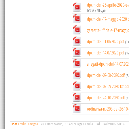
dpcm-del-26-aprile-2020-e-
DPCM + Allegato
dpcm-del-17-maggio-2020.
gazzetta-ufficiale-17-maggi
dpcm-del-11.06.2020.pdf
(1
dpcm-del-14.07.2020.pdf
(16
allegati-dpcm-del-14.07.202
dpcm-del-07-08-2020.pdf
(7
dpcm-del-07-09-2020-txt.pd
dpcm-del-24-10-2020.pdf
(7
ordinanza-n.-205-del-26-10-
FISM
Emilia Romagna
::
Via Campo Marzio, 13
::
42121 Reggio Emilia
::
Cod. Fiscale 91087770359