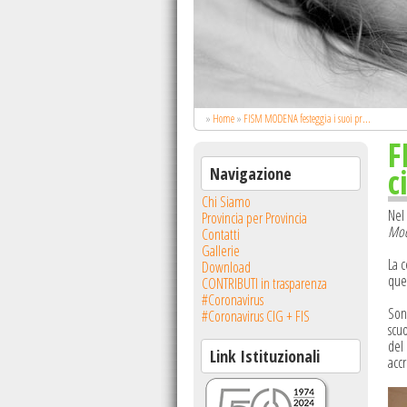
»
Home
»
FISM MODENA festeggia i suoi pr...
F
c
Navigazione
Chi Siamo
Nel
Provincia per Provincia
Mod
Contatti
Gallerie
La c
Download
ques
CONTRIBUTI in trasparenza
#Coronavirus
Son
#Coronavirus CIG + FIS
scuo
del 
Link Istituzionali
acc