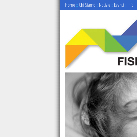
Home
::
Chi Siamo
::
Notizie
::
Eventi
::
Info
::