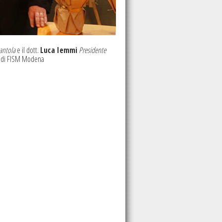
nantola
e il dott.
Luca Iemmi
Presidente
a
di FISM Modena