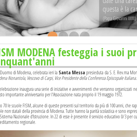
date una carez
questa è la ca
(Papa Giovanni XXIII)
.
.
.
.
ISM MODENA festeggia i suoi pr
inquant'anni
 Duomo di Modena, celebrata ieri la
Santa Messa
presieduta da S. E. Rev.ma Mon
ena Nonantola, Vescovo di Carpi, Vice Presidente della Conferenza Episcopale Italiana.
elebrazione inaugura una serie di iniziative e avvenimenti che verranno organizzati ne
to importante anniversario per l'Associazione nata proprio il 19 maggio 1972.
o 70 le scuole FISM, alcune di queste presenti sul territorio da più di 100 anni, che 
le non statali della provincia di Modena. Tutte hanno la parità scolastica e sono espres
Sistema Nazionale d’Istruzione. In 22 di esse è presente il servizio educativo 0/3 per cui
reditamento regionale.