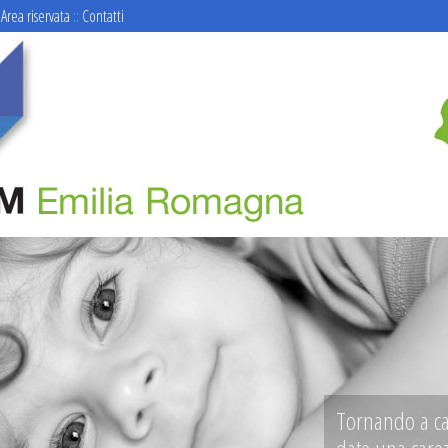
Area riservata
::
Contatti
Tornando a ca