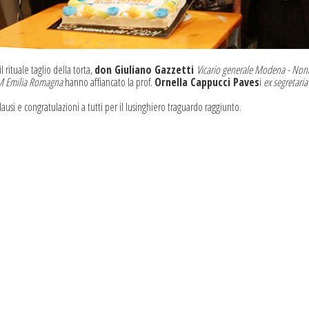
il rituale taglio della torta,
don Giuliano Gazzetti
Vicario generale Modena - No
M Emilia Romagna
hanno affiancato la prof.
Ornella Cappucci Paves
i
ex segretari
ausi e congratulazioni a tutti per il lusinghiero traguardo raggiunto.