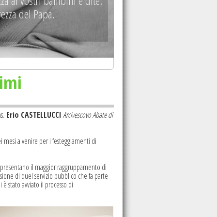
za ai vostri bambini e dite:
rezza del Papa.
imi
s.
Erio CASTELLUCCI
Arcivescovo Abate di
i mesi a venire per i festeggiamenti di
rappresentano il maggior raggruppamento di
sione di quel servizio pubblico che fa parte
 è stato avviato il processo di