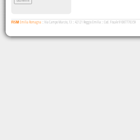
FISM
Emilia Romagna
::
Via Campo Marzio, 13
::
42121 Reggio Emilia
::
Cod. Fiscale 91087770359