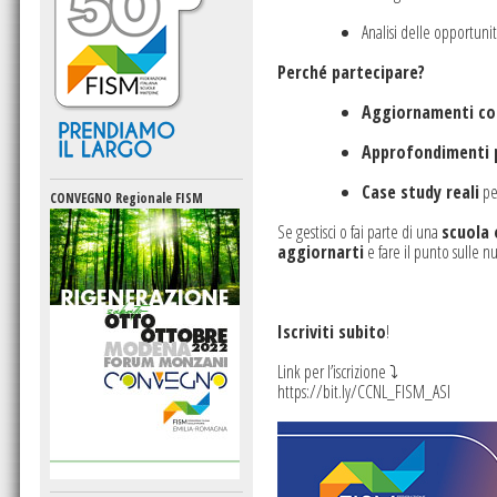
Analisi delle opportuni
Perché partecipare?
Aggiornamenti co
Approfondimenti p
Case study reali
pe
CONVEGNO Regionale FISM
Se gestisci o fai parte di una
scuola 
aggiornarti
e fare il punto sulle 
Iscriviti subito
!
Link per l’iscrizione ⤵️
https://bit.ly/CCNL_FISM_ASI