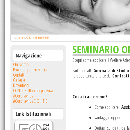
arezza ai vostri bambini e dite:
a carezza del Papa.
XIII)
.
»
Home
»
SEMINARIO ONLINE
SEMINARIO O
Navigazione
Scopri come applicare il Welfare Azi
Chi Siamo
Provincia per Provincia
Partecipa alla
Giornata di Studio
Contatti
le opportunità offerte dal
Contratt
Gallerie
Download
CONTRIBUTI in trasparenza
#Coronavirus
Cosa tratteremo?
#Coronavirus CIG + FIS
Come applicare l'
Assi
Link Istituzionali
Vantaggi e opportunità p
Dettagli sui diritti dei