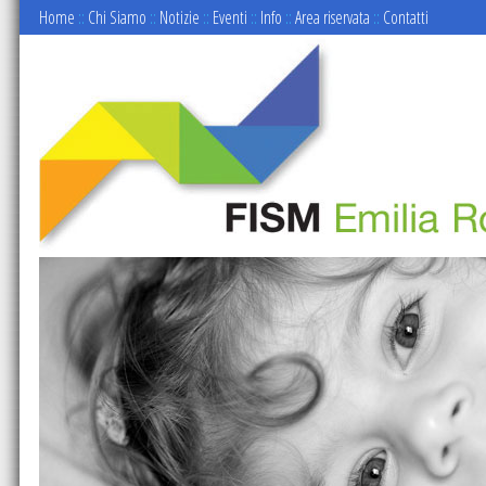
Home
::
Chi Siamo
::
Notizie
::
Eventi
::
Info
::
Area riservata
::
Contatti