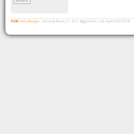
FISM
Emilia Romagna
::
Via Campo Marzio, 13
::
42121 Reggio Emilia
::
Cod. Fiscale 91087770359