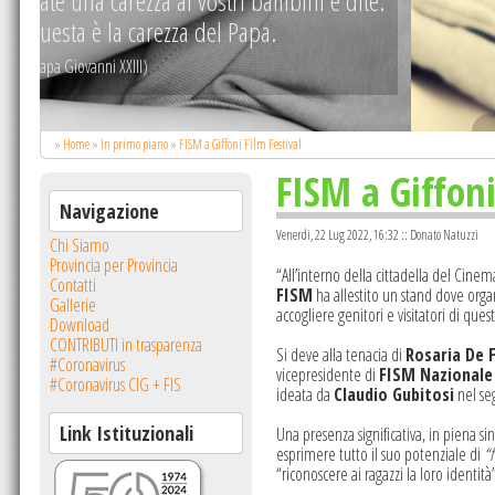
e:
.
»
Home
»
In primo piano
»
FISM a Giffoni Film Festival
FISM a Giffoni
Navigazione
Venerdi, 22 Lug 2022, 16:32 :: Donato Natuzzi
Chi Siamo
Provincia per Provincia
“All’interno della cittadella del Cinem
Contatti
FISM
ha allestito un stand dove organi
Gallerie
accogliere genitori e visitatori di que
Download
CONTRIBUTI in trasparenza
Si deve alla tenacia di
Rosaria De F
#Coronavirus
vicepresidente di
FISM Nazionale
#Coronavirus CIG + FIS
ideata da
Claudio Gubitosi
nel seg
Link Istituzionali
Una presenza significativa, in piena s
esprimere tutto il suo potenziale di
“f
“riconoscere ai ragazzi la loro identità