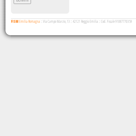
FISM
Emilia Romagna
::
Via Campo Marzio, 13
::
42121 Reggio Emilia
::
Cod. Fiscale 91087770359