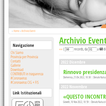
.
»
Home
»
Archivio Eventi
Archivio Event
Navigazione
««
(
records, da
a
60
di
Chi Siamo
Provincia per Provincia
Contatti
2022 Dicembre
Gallerie
Download
Rinnovo presidenz
CONTRIBUTI in trasparenza
Domenica, 25 Dic 2022, 10:30 :: Donato Natuz
#Coronavirus
#Coronavirus CIG + FIS
2022 Novembre
Link Istituzionali
«QUESTO INCONTR
Giovedi, 10 Nov 2022, 10:59 :: Donato Natuzzi