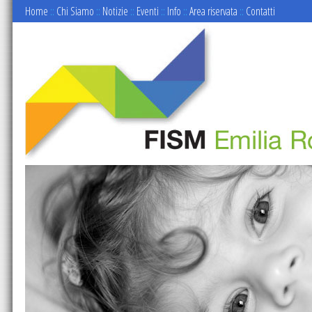
Home
::
Chi Siamo
::
Notizie
::
Eventi
::
Info
::
Area riservata
::
Contatti