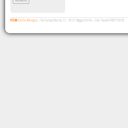
FISM
Emilia Romagna
::
Via Campo Marzio, 13
::
42121 Reggio Emilia
::
Cod. Fiscale 91087770359