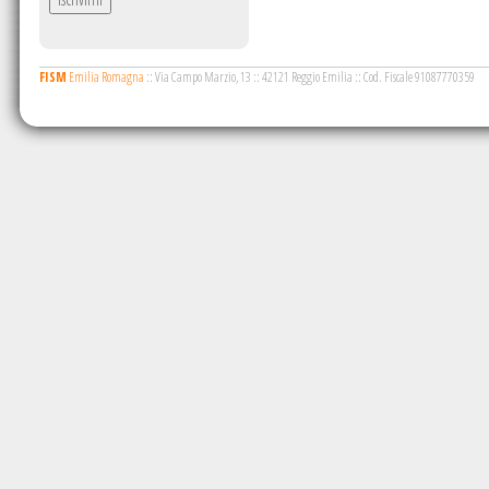
FISM
Emilia Romagna
::
Via Campo Marzio, 13
::
42121 Reggio Emilia
::
Cod. Fiscale 91087770359