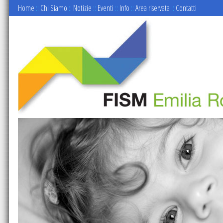
Home
::
Chi Siamo
::
Notizie
::
Eventi
::
Info
::
Area riservata
::
Contatti