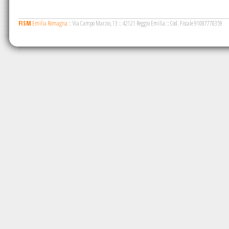
FISM
Emilia Romagna
::
Via Campo Marzio, 13
::
42121 Reggio Emilia
::
Cod. Fiscale 91087770359