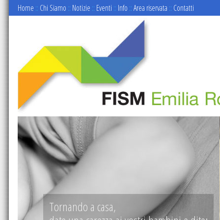
Home
::
Chi Siamo
::
Notizie
::
Eventi
::
Info
::
Area riservata
::
Contatti