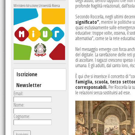
degli adulti, dentro rapporti che non 
profonde fragilità relazionali, dall’iso
Ministero Istruzione Università Ricerca
Secondo Roccella, negli ultimi decen
significato”
, mentre le politiche s
quasi esclusivamente sulle emergenze o 
educative: troppe volte, osserva, il so
alternativa”, come se la rete educativ
Nel messaggio emerge con forza anche 
del digitale. La rarefazione delle ret
di ascoltare. I ragazzi crescono spess
umana. E gli adulti, dal canto loro, ri
Iscrizione
È qui che si inserisce il concetto di “
famiglia, scuola, terzo sett
Newsletter
corresponsabili.
Per Roccella la s
le relazioni senza sostituirsi ad esse.
Email:
Nome:
Cognome: