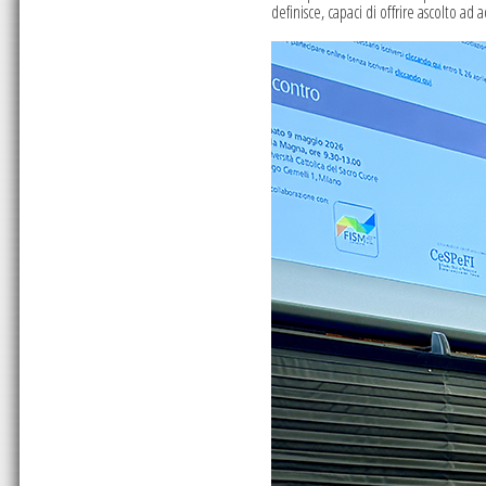
definisce, capaci di of
frire ascolto ad 