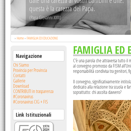
e:
.
»
Home
»
FAMIGLIA ED EDUCAZIONE
FAMIGLIA ED 
Navigazione
C’è una parola che attraversa tutto il 
Chi Siamo
al convegno promosso da FISM all’Uni
Provincia per Provincia
responsabilità condivisa tra genitori, fig
Contatti
Gallerie
Il convegno, significativamente intito
Download
dedicato alla relazione tra scuola e 
CONTRIBUTI in trasparenza
soprattutto: chi ascolta davvero?
#Coronavirus
#Coronavirus CIG + FIS
Link Istituzionali