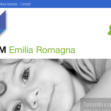
Area riservata
::
Contatti
Tornando a ca