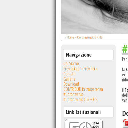
»
Home
»
#Coronavirus CIG + FIS
#
Navigazione
Pan
Chi Siamo
Provincia per Provincia
La
Contatti
econ
Gallerie
rido
Download
CONTRIBUTI in trasparenza
Il
F
#Coronavirus
dell
#Coronavirus CIG + FIS
sala
Do
Link Istituzionali