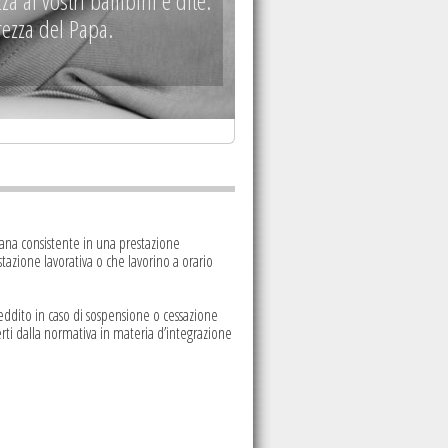
za ai vostri bambini e dite:
rezza del Papa.
liana consistente in una prestazione
stazione lavorativa o che lavorino a orario
reddito in caso di sospensione o cessazione
erti dalla normativa in materia d’integrazione