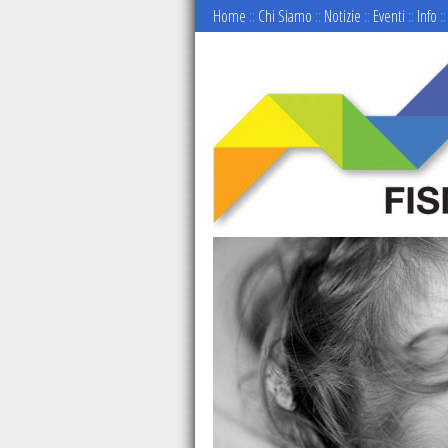
Home
::
Chi Siamo
::
Notizie
::
Eventi
::
Info
::