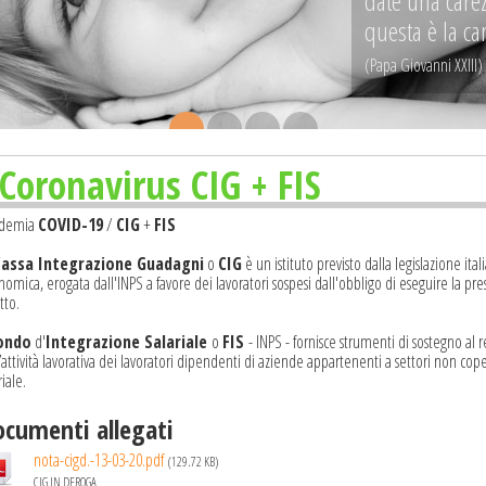
date una carez
questa è la ca
(Papa Giovanni XXIII)
.
.
.
.
Coronavirus CIG + FIS
demia
COVID-19
/
CIG
+
FIS
Cassa Integrazione Guadagni
o
CIG
è un istituto previsto dalla legislazione ita
omica, erogata dall'INPS a favore dei lavoratori sospesi dall'obbligo di eseguire la pre
tto.
ondo
d'
Integrazione Salariale
o
FIS
- INPS - fornisce strumenti di sostegno al 
’attività lavorativa dei lavoratori dipendenti di aziende appartenenti a settori non cop
riale.
cumenti allegati
nota-cigd.-13-03-20.pdf
(129.72 KB)
CIG IN DEROGA