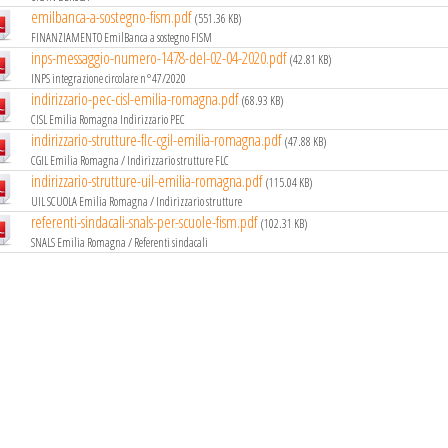
emilbanca-a-sostegno-fism.pdf
(551.36 KB)
FINANZIAMENTO EmilBanca a sostegno FISM
inps-messaggio-numero-1478-del-02-04-2020.pdf
(42.81 KB)
INPS integrazione circolare n°47/2020
indirizzario-pec-cisl-emilia-romagna.pdf
(68.93 KB)
CISL Emilia Romagna Indirizzario PEC
indirizzario-strutture-flc-cgil-emilia-romagna.pdf
(47.88 KB)
CGIL Emilia Romagna / Indirizzario strutture FLC
indirizzario-strutture-uil-emilia-romagna.pdf
(115.04 KB)
UIL SCUOLA Emilia Romagna / Indirizzario strutture
referenti-sindacali-snals-per-scuole-fism.pdf
(102.31 KB)
SNALS Emilia Romagna / Referenti sindacali